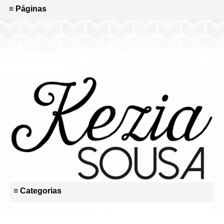
≡ Páginas
≡ Categorias