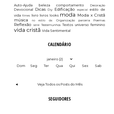
Auto-Ajuda
beleza
comportamento
Decoração
Dicas
Edificação
Devocional
estilo de
Diy
especial
moda
Moda x Cristã
vida
livro
livros
looks
filmes
música
Organização
parceria
Poemas
no estilo da:
Reflexão
Textos
universo feminino
Testemunhos
serie
vida cristã
Vida Sentimental
CALENDÁRIO
Dom
Seg
Ter
Qua
Qui
Sex
Sab
◄
Veja Todos os Posts do Mês
SEGUIDORES