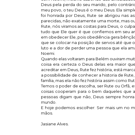
Deus pela perda do seu marido, pelo contrário,
meu povo, o teu Deus é o meu Deus. Ela simpl
foi honrada por Deus, Rute se abrigou nas a
parecidas, não exatamente uma morte, mas out
Rute, nós viramos as costas para Deus, o cu
tudo que Ele quer é que confiemos em seu am
em obedecer Ele, pois obediência gera bênçãos
que se colocar na posição de servos até que
luto e a dor de perder uma pessoa que ela ama
Noemi.
Quando elas voltaram para Belém ouviram muita
coisa era certeza o Deus delas era maior qu
acreditar em Deus, Rute fez história, está ma
a possibilidade de conhecer a historia de Rute, 
família, mas ela não fez história assim como R
Temos o poder de escolha, ser Rute ou Orfã,
coisas cooperam para o bem daqueles que
pessoas digam que não, Deus sempre honra 
mundo.
E hoje podemos escolher: Ser mais um no me
mãos.
Jasiane Alves.