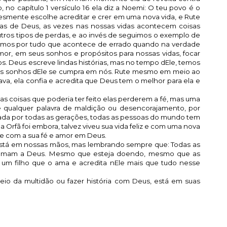
 no capítulo 1 versículo 16 ela diz a Noemi: O teu povo é o
esmente escolhe acreditar e crer em uma nova vida, e Rute
sas de Deus, as vezes nas nossas vidas acontecem coisas
ros tipos de perdas, e ao invés de seguimos o exemplo de
lpamos por tudo que acontece de errado quando na verdade
or, em seus sonhos e propósitos para nossas vidas, focar
. Deus escreve lindas histórias, mas no tempo dEle, temos
 os sonhos dEle se cumpra em nós. Rute mesmo em meio ao
va, ela confia e acredita que Deus tem o melhor para ela e
s coisas que poderia ter feito elas perderem a fé, mas uma
e qualquer palavra de maldição ou desencorajamento, por
rcada por todas as gerações, todas as pessoas do mundo tem
a Orfã foi embora, talvez viveu sua vida feliz e com uma nova
ute com a sua fé e amor em Deus.
 está em nossas mãos, mas lembrando sempre que: Todas as
 amam a Deus. Mesmo que esteja doendo, mesmo que as
um filho que o ama e acredita nEle mais que tudo nesse
io da multidão ou fazer história com Deus, está em suas