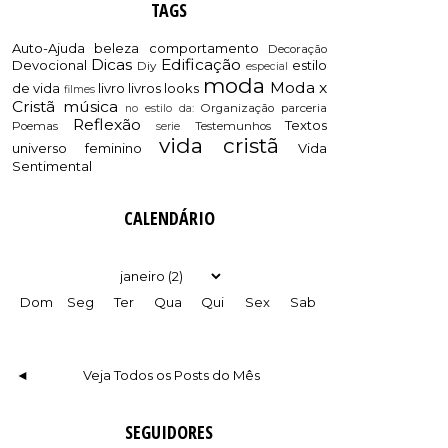
TAGS
Auto-Ajuda
beleza
comportamento
Decoração
Dicas
Edificação
Devocional
estilo
Diy
especial
moda
Moda x
de vida
livro
livros
looks
filmes
Cristã
música
Organização
parceria
no estilo da:
Reflexão
Textos
Poemas
Testemunhos
serie
vida cristã
universo feminino
Vida
Sentimental
CALENDÁRIO
Dom
Seg
Ter
Qua
Qui
Sex
Sab
◄
Veja Todos os Posts do Mês
SEGUIDORES