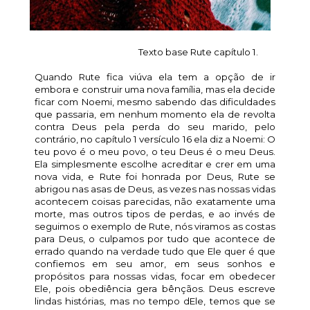
Texto base Rute capítulo 1.
Quando Rute fica viúva ela tem a opção de ir
embora e construir uma nova família, mas ela decide
ficar com Noemi, mesmo sabendo das dificuldades
que passaria, em nenhum momento ela de revolta
contra Deus pela perda do seu marido, pelo
contrário, no capítulo 1 versículo 16 ela diz a Noemi: O
teu povo é o meu povo, o teu Deus é o meu Deus.
Ela simplesmente escolhe acreditar e crer em uma
nova vida, e Rute foi honrada por Deus, Rute se
abrigou nas asas de Deus, as vezes nas nossas vidas
acontecem coisas parecidas, não exatamente uma
morte, mas outros tipos de perdas, e ao invés de
seguimos o exemplo de Rute, nós viramos as costas
para Deus, o culpamos por tudo que acontece de
errado quando na verdade tudo que Ele quer é que
confiemos em seu amor, em seus sonhos e
propósitos para nossas vidas, focar em obedecer
Ele, pois obediência gera bênçãos. Deus escreve
lindas histórias, mas no tempo dEle, temos que se