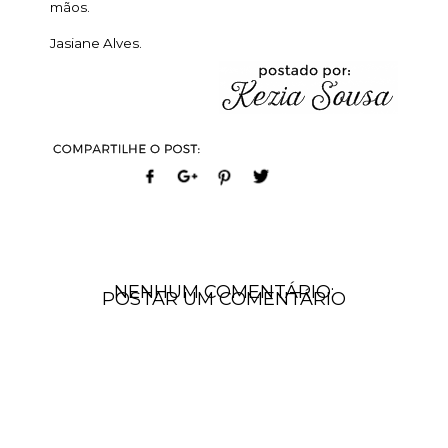
mãos.
Jasiane Alves.
NENHUM COMENTÁRIO:
POSTAR UM COMENTÁRIO