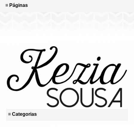
≡ Páginas
≡ Categorias