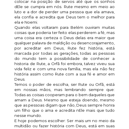
colocar na posição de servos até que os sonhos
dEle se cumpra em nós. Rute mesmo em meio ao
luto e a dor de perder uma pessoa que ela amava,
ela confia e acredita que Deus tem o melhor para
ela e Noemi.
Quando elas voltaram para Belém ouviram muitas
coisas que poderia ter feito elas perderem a fé, mas
uma coisa era certeza o Deus delas era maior que
qualquer palavra de maldição ou desencorajamento,
por acreditar em Deus, Rute fez história, está
marcada por todas as gerações, todas as pessoas
do mundo tem a possibilidade de conhecer a
historia de Rute, a Orfã foi embora, talvez viveu sua
vida feliz e com uma nova família, mas ela não fez
história assim como Rute com a sua fé e amor em
Deus.
Temos o poder de escolha, ser Rute ou Orfã, está
em nossas mãos, mas lembrando sempre que:
Todas as coisas cooperam para o bem daqueles que
amam a Deus. Mesmo que esteja doendo, mesmo
que as pessoas digam que não, Deus sempre honra
um filho que o ama e acredita nEle mais que tudo
nesse mundo.
E hoje podemos escolher: Ser mais um no meio da
multidão ou fazer história com Deus, está em suas