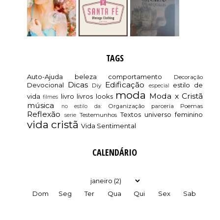
TAGS
Auto-Ajuda
beleza
comportamento
Decoração
Dicas
Edificação
Devocional
estilo de
Diy
especial
moda
Moda x Cristã
vida
livro
livros
looks
filmes
música
Organização
parceria
Poemas
no estilo da:
Reflexão
Textos
universo feminino
Testemunhos
serie
vida cristã
Vida Sentimental
CALENDÁRIO
Dom
Seg
Ter
Qua
Qui
Sex
Sab