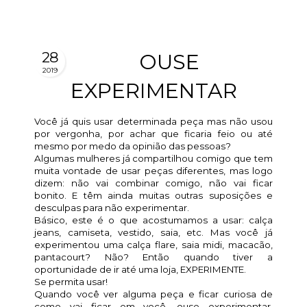
28
OUSE
2019
EXPERIMENTAR
Você já quis usar determinada peça mas não usou
por vergonha, por achar que ficaria feio ou até
mesmo por medo da opinião das pessoas?
Algumas mulheres já compartilhou comigo que tem
muita vontade de usar peças diferentes, mas logo
dizem: não vai combinar comigo, não vai ficar
bonito. E têm ainda muitas outras suposições e
desculpas para não experimentar.
Básico, este é o que acostumamos a usar: calça
jeans, camiseta, vestido, saia, etc. Mas você já
experimentou uma calça flare, saia midi, macacão,
pantacourt? Não? Então quando tiver a
oportunidade de ir até uma loja, EXPERIMENTE.
Se permita usar!
Quando você ver alguma peça e ficar curiosa de
como vai ficar em você, ouse experimentar,