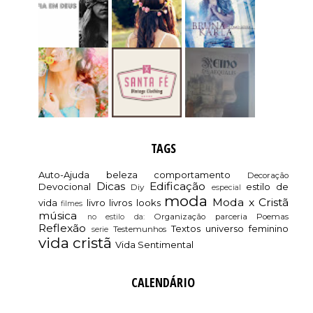
TAGS
Auto-Ajuda
beleza
comportamento
Decoração
Dicas
Edificação
Devocional
estilo de
Diy
especial
moda
Moda x Cristã
vida
livro
livros
looks
filmes
música
Organização
parceria
Poemas
no estilo da:
Reflexão
Textos
universo feminino
Testemunhos
serie
vida cristã
Vida Sentimental
CALENDÁRIO