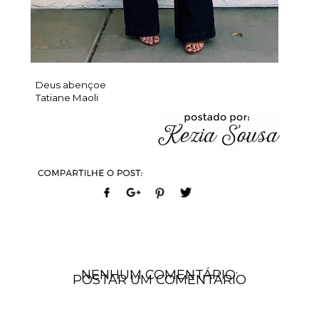
Deus abençoe
Tatiane Maoli
NENHUM COMENTÁRIO:
POSTAR UM COMENTÁRIO