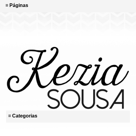
≡ Páginas
≡ Categorias